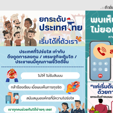
..::::ยึดมั่นธรรมาภ