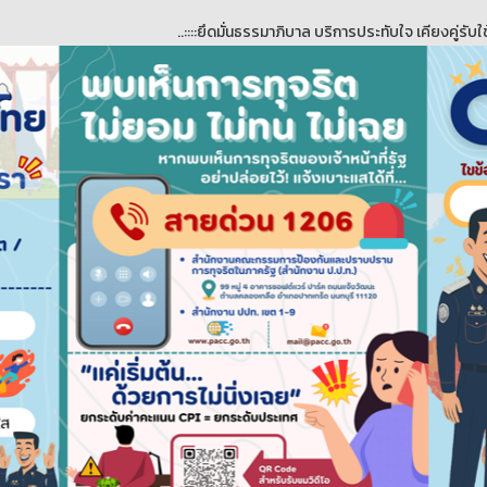
..::::ยึดมั่นธรรมาภิบาล บริการประทับใจ เคียงคู่รับใช้ ใส่ใจพัฒนา