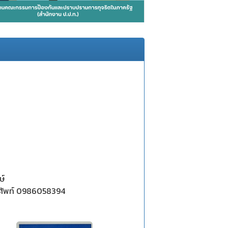
ษ์
ศัพท์ 0986058394