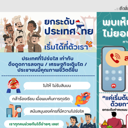
..::::ยึดมั่นธรรมา