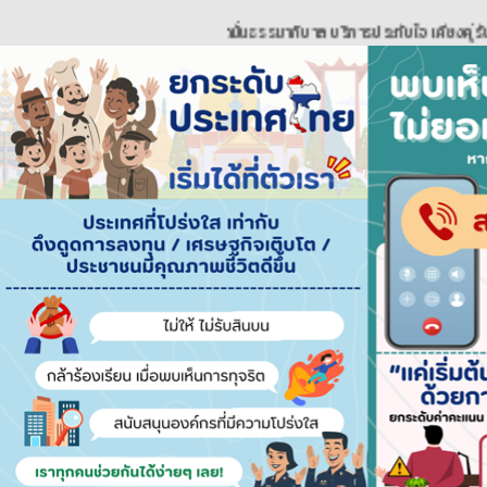
..::::ยึดมั่นธรรมาภิบาล บริการประทับใจ เคียงคู่รับใช้ ใส่ใจพ