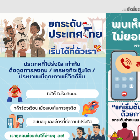
..::::ยึดมั่นธรรมาภิบ